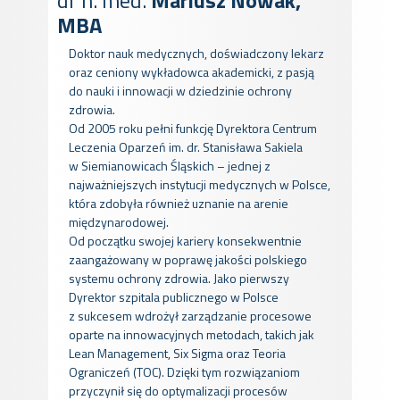
dr n. med.
Mariusz Nowak,
MBA
Doktor nauk
medycznych, doświadczony lekarz
oraz ceniony wykładowca akademicki, z pasją
do nauki i innowacji w dziedzinie ochrony
zdrowia.
Od 2005 roku pełni funkcję Dyrektora Centrum
Leczenia Oparzeń im. dr. Stanisława Sakiela
w Siemianowicach Śląskich – jednej z
najważniejszych instytucji medycznych w Polsce,
która zdobyła również uznanie na arenie
międzynarodowej.
Od początku swojej kariery konsekwentnie
zaangażowany w poprawę jakości polskiego
systemu ochrony zdrowia. Jako pierwszy
Dyrektor szpitala publicznego w Polsce
z sukcesem wdrożył zarządzanie procesowe
oparte na innowacyjnych metodach, takich jak
Lean Management, Six Sigma oraz Teoria
Ograniczeń (TOC). Dzięki tym rozwiązaniom
przyczynił się do optymalizacji procesów