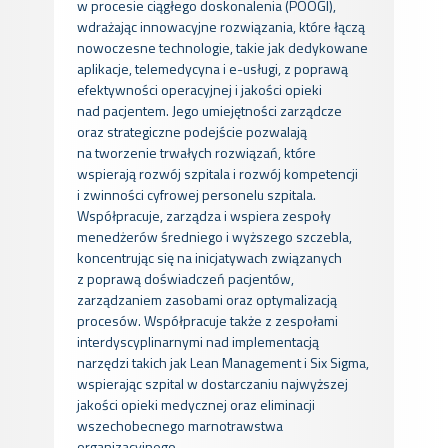
w procesie ciągłego doskonalenia (POOGI),
wdrażając innowacyjne rozwiązania, które łączą
nowoczesne technologie, takie jak dedykowane
aplikacje, telemedycyna i e-usługi, z poprawą
efektywności operacyjnej i jakości opieki
nad pacjentem. Jego umiejętności zarządcze
oraz strategiczne podejście pozwalają
na tworzenie trwałych rozwiązań, które
wspierają rozwój szpitala i rozwój kompetencji
i zwinności cyfrowej personelu szpitala.
Współpracuje, zarządza i wspiera zespoły
menedżerów średniego i wyższego szczebla,
koncentrując się na inicjatywach związanych
z poprawą doświadczeń pacjentów,
zarządzaniem zasobami oraz optymalizacją
procesów. Współpracuje także z zespołami
interdyscyplinarnymi nad implementacją
narzędzi takich jak Lean Management i Six Sigma,
wspierając szpital w dostarczaniu najwyższej
jakości opieki medycznej oraz eliminacji
wszechobecnego marnotrawstwa
organizacyjnego.